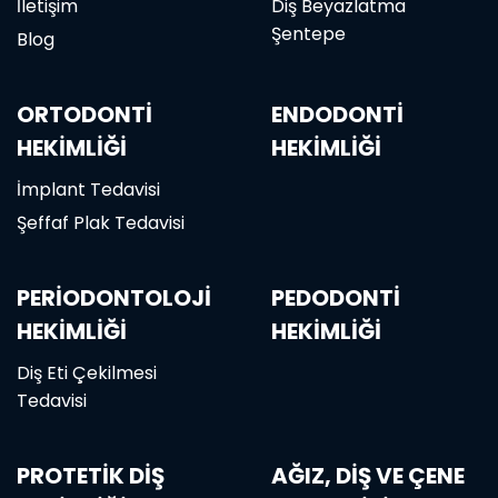
İletişim
Diş Beyazlatma
Şentepe
Blog
ORTODONTI
ENDODONTI
HEKIMLIĞI
HEKIMLIĞI
İmplant Tedavisi
Şeffaf Plak Tedavisi
PERIODONTOLOJI
PEDODONTI
HEKIMLIĞI
HEKIMLIĞI
Diş Eti Çekilmesi
Tedavisi
PROTETIK DIŞ
AĞIZ, DIŞ VE ÇENE